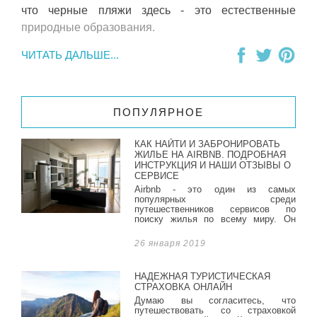
что черные пляжи здесь - это естественные
природные образования.
ЧИТАТЬ ДАЛЬШЕ...
ПОПУЛЯРНОЕ
КАК НАЙТИ И ЗАБРОНИРОВАТЬ
ЖИЛЬЕ НА AIRBNB. ПОДРОБНАЯ
ИНСТРУКЦИЯ И НАШИ ОТЗЫВЫ О
СЕРВИСЕ
Airbnb - это один из самых
популярных среди
путешественников сервисов по
поиску жилья по всему миру. Он
отлично подходит как для
длительных поездок, так и для
26 января 2019
коротких. Мы арендовали жилье на
сайте уже много раз и всегда это
был положительный опыт.
НАДЕЖНАЯ ТУРИСТИЧЕСКАЯ
СТРАХОВКА ОНЛАЙН
Думаю вы согласитесь, что
путешествовать со страховкой