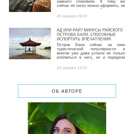
намного спокойнее. К тому же
сейчас её легко можно оформить, не
выходя из дома. Впервые об
оформлении страховки мы
26 января 2019
задумались, когда планировали
путешествие в Азию.
АД ИЛИ РАЙ? МИНУСЫ РАЙСКОГО
ОСТРОВА БАЛИ, СПОСОБНЫЕ
ИСПОРТИТЬ ВПЕЧАТЛЕНИЯ
Остров Бали сейчас на пике
туристической популярности и
многие уже даже успели не только
влюбиться в него, но и порядком
разочароваться. Мы прожили на
этом острове два месяца, один на
26 января 2019
побережье района Санур, и второй в
сердце острова - Убуде и успели
познакомиться со всеми аспектами
жизни и отдыха на Бали.
ОБ АВТОРЕ