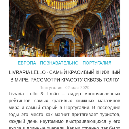
ЕВРОПА
ПОЗНАВАТЕЛЬНО
ПОРТУГАЛИЯ
LIVRARIA LELLO - САМЫЙ КРАСИВЫЙ КНИЖНЫЙ
В МИРЕ. РАССМОТРИ КРАСОТУ СКВОЗЬ ТОЛПУ
Португалия: 02 мая 2020
Livraria Lello & Irmão – лидер многочисленных
рейтингов самых красивых книжных магазинов
мира и самый старый в Португалии. В последние
годы это место как магнит притягивает туристов,
каждый день неутомимо выстраивающихся у его
входа в длинные очереди. Как ни странно, так было