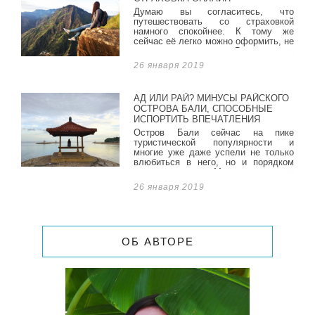
Думаю вы согласитесь, что
путешествовать со страховкой
намного спокойнее. К тому же
сейчас её легко можно оформить, не
выходя из дома. Впервые об
оформлении страховки мы
26 января 2019
задумались, когда планировали
путешествие в Азию.
АД ИЛИ РАЙ? МИНУСЫ РАЙСКОГО
ОСТРОВА БАЛИ, СПОСОБНЫЕ
ИСПОРТИТЬ ВПЕЧАТЛЕНИЯ
Остров Бали сейчас на пике
туристической популярности и
многие уже даже успели не только
влюбиться в него, но и порядком
разочароваться. Мы прожили на
этом острове два месяца, один на
26 января 2019
побережье района Санур, и второй в
сердце острова - Убуде и успели
познакомиться со всеми аспектами
жизни и отдыха на Бали.
ОБ АВТОРЕ