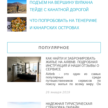
ПОДЪЕМ НА ВЕРШИНУ ВУЛКАНА
ТЕЙДЕ С КАНАТНОЙ ДОРОГОЙ
ЧТО ПОПРОБОВАТЬ НА ТЕНЕРИФЕ
И КАНАРСКИХ ОСТРОВАХ
ПОПУЛЯРНОЕ
КАК НАЙТИ И ЗАБРОНИРОВАТЬ
ЖИЛЬЕ НА AIRBNB. ПОДРОБНАЯ
ИНСТРУКЦИЯ И НАШИ ОТЗЫВЫ О
СЕРВИСЕ
Airbnb - это один из самых
популярных среди
путешественников сервисов по
поиску жилья по всему миру. Он
отлично подходит как для
длительных поездок, так и для
26 января 2019
коротких. Мы арендовали жилье на
сайте уже много раз и всегда это
был положительный опыт.
НАДЕЖНАЯ ТУРИСТИЧЕСКАЯ
СТРАХОВКА ОНЛАЙН