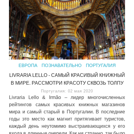
ЕВРОПА
ПОЗНАВАТЕЛЬНО
ПОРТУГАЛИЯ
LIVRARIA LELLO - САМЫЙ КРАСИВЫЙ КНИЖНЫЙ
В МИРЕ. РАССМОТРИ КРАСОТУ СКВОЗЬ ТОЛПУ
Португалия: 02 мая 2020
Livraria Lello & Irmão – лидер многочисленных
рейтингов самых красивых книжных магазинов
мира и самый старый в Португалии. В последние
годы это место как магнит притягивает туристов,
каждый день неутомимо выстраивающихся у его
входа в длинные очереди. Как ни странно, так было